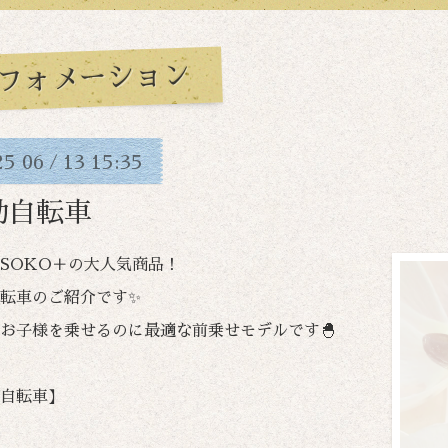
フォメーション
25
06
13
15:35
/
動自転車
SOKO＋の大人気商品！
転車のご紹介です✨
お子様を乗せるのに最適な前乗せモデルです🐣
自転車】