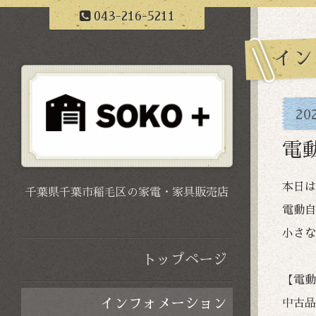
043-216-5211
イン
20
電
本日は
千葉県千葉市稲毛区の家電・家具販売店
電動自
小さな
トップページ
【電動
インフォメーション
中古品