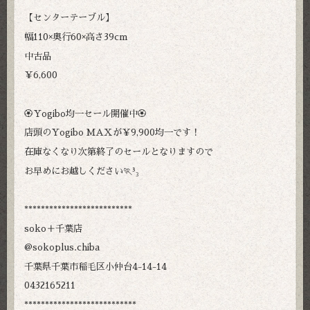
【センターテーブル】
幅110×奥行60×高さ39cm
中古品
￥6,600
🏵️Yogibo均一セール開催中🏵️
店頭のYogibo MAXが￥9,900均一です！
在庫なくなり次第終了のセールとなりますので
お早めにお越しください🏃³₃
**************************
soko＋千葉店
@sokoplus.chiba
千葉県千葉市稲毛区小仲台4-14-14
0432165211
***************************