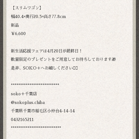
【スリムワゴン】
幅40.4×奥行20.5×高さ77.8cm
新品
￥6,600
新生活応援フェアは4月20日が最終日！
数量限定のプレゼントをご用意してお待ちしております🎁
是非、SOKO＋へお越しください🙇‍♀️
**************************
soko＋千葉店
@sokoplus.chiba
千葉県千葉市稲毛区小仲台4-14-14
0432165211
***************************