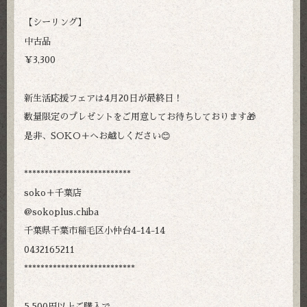
【シーリング】
中古品
￥3,300
新生活応援フェアは4月20日が最終日！
数量限定のプレゼントをご用意してお待ちしております🎁
是非、SOKO＋へお越しください😊
**************************
soko＋千葉店
@sokoplus.chiba
千葉県千葉市稲毛区小仲台4-14-14
0432165211
***************************
5,500円以上ご購入で