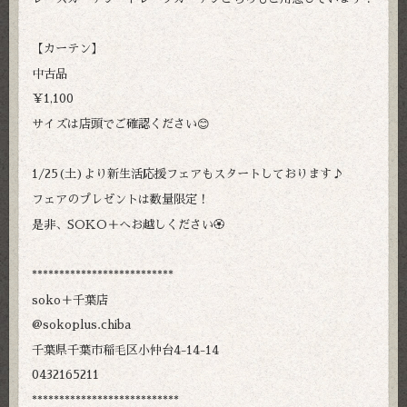
【カーテン】
中古品
￥1,100
サイズは店頭でご確認ください😊
1/25(土)より新生活応援フェアもスタートしております♪
フェアのプレゼントは数量限定！
是非、SOKO＋へお越しください🏵️
**************************
soko＋千葉店
@sokoplus.chiba
千葉県千葉市稲毛区小仲台4-14-14
0432165211
***************************