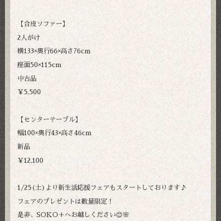
【合皮ソファー】
2人がけ
横133×奥行66×高さ76cm
座面50×115cm
中古品
￥5,500
【センターテーブル】
幅100×奥行43×高さ46cm
新品
￥12,100
1/25(土)より新生活応援フェアもスタートしております♪
フェアのプレゼントは数量限定！
是非、SOKO＋へお越しください😊🌸