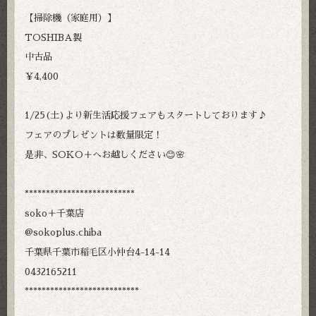
【掃除機（家庭用）】
TOSHIBA製
中古品
￥4,400
1/25(土)より新生活応援フェアもスタートしております♪
フェアのプレゼントは数量限定！
是非、SOKO＋へお越しください😊🌸
**************************
soko＋千葉店
@sokoplus.chiba
千葉県千葉市稲毛区小仲台4-14-14
0432165211
***************************